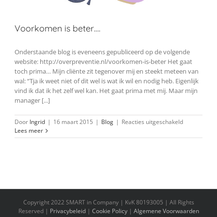
Voorkomen is beter….
Onderstaande blog is eveneens gepubliceerd op de volgende
website: http://overpreventie.nl/voorkomen-is-beter Het gaat
toch prima… Mijn cliënte zit tegenover mij en steekt meteen van
wal: “Tja ik weet niet of dit wel is wat ik wil en nodig heb. Eigenlijk
vind ik dat ik het zelf wel kan. Het gaat prima met mij. Maar mijn
manager [...]
voor
Door
Ingrid
|
16 maart 2015
|
Blog
|
Reacties uitgeschakeld
Voorkomen
Lees meer
is
beter….
Copyright 2022 SMART in Company | KvK 80193005 | All Rights
Reserved |
Privacybeleid
|
Cookie Policy
|
Algemene Voorwaarden