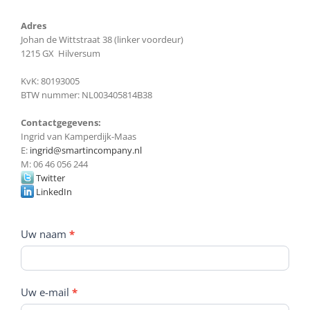
Adres
Johan de Wittstraat 38 (linker voordeur)
1215 GX Hilversum
KvK: 80193005
BTW nummer: NL003405814B38
Contactgegevens:
Ingrid van Kamperdijk-Maas
E:
ingrid@smartincompany.nl
M: 06 46 056 244
Twitter
LinkedIn
Contactformulier
Uw naam
*
Uw e-mail
*